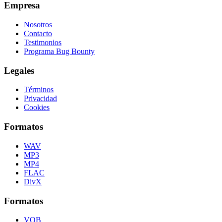
Empresa
Nosotros
Contacto
Testimonios
Programa Bug Bounty
Legales
Términos
Privacidad
Cookies
Formatos
WAV
MP3
MP4
FLAC
DivX
Formatos
VOB