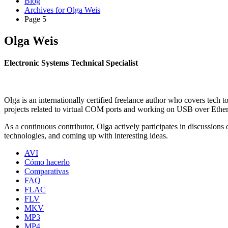
Blog
Archives for Olga Weis
Page 5
Olga Weis
Electronic Systems Technical Specialist
Olga is an internationally certified freelance author who covers tec
projects related to virtual COM ports and working on USB over Eth
As a continuous contributor, Olga actively participates in discussion
technologies, and coming up with interesting ideas.
AVI
Cómo hacerlo
Comparativas
FAQ
FLAC
FLV
MKV
MP3
MP4