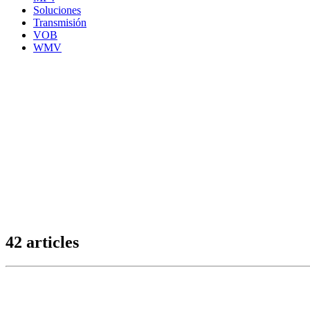
Soluciones
Transmisión
VOB
WMV
42 articles