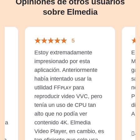
Opiniones de otros usuarios
sobre Elmedia
5
Estoy extremadamente
Elm
impresionado por esta
Mac
,
aplicación. Anteriormente
gam
había intentado usar la
sat
utilidad FFᴘʟᴀʏ para
nec
reproducir video VVC, pero
Pue
,
tenía un uso de CPU tan
dir
ón
alto que no podía ver
App
a la
contenido 4K. Elmedia
Video Player, en cambio, es
Ji