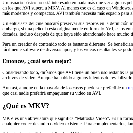
Un usuario básico no está interesado en nada más que ver algunas pelí
en los que AVI supera a MKV. Al menos ese es el caso en Windows. A
más modernos y compactos. AVI también necesita más espacio para a
Un entusiasta del cine buscará preservar sus tesoros en la definición 
embargo, si una película está originalmente en formato AVI, estos ent
décadas, incluso después de que haya sido abandonado hace mucho t
Para un creador de contenido todo es bastante diferente. Se benefic
fácilmente software de diversos tipos, y los videos resultantes se podr
Entonces, ¿cuál sería mejor?
Considerando todo, diríamos que AVI tiene un buen uso restante: la 
archivos de video. Aunque ha habido algunos intentos de revitalizarl
Aun así, aunque en la mayoría de los casos puede ser preferible un
re
que casi nadie preferirá empaquetar su video en AVI.
¿Qué es MKV?
MKV es una abreviatura que significa “Matroska Video”. Es un format
cualquier códec de audio o video existente. Para complementarlos, tam