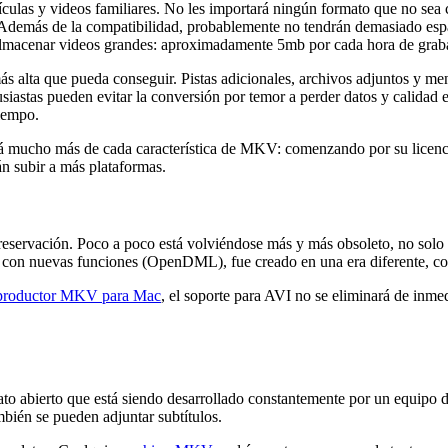
culas y videos familiares. No les importará ningún formato que no sea 
demás de la compatibilidad, probablemente no tendrán demasiado espa
lmacenar videos grandes: aproximadamente 5mb por cada hora de grab
más alta que pueda conseguir. Pistas adicionales, archivos adjuntos y me
usiastas pueden evitar la conversión por temor a perder datos y calidad
iempo.
iará mucho más de cada característica de MKV: comenzando por su licen
án subir a más plataformas.
preservación. Poco a poco está volviéndose más y más obsoleto, no so
o con nuevas funciones (OpenDML), fue creado en una era diferente, con
productor MKV para Mac
, el soporte para AVI no se eliminará de inme
o abierto que está siendo desarrollado constantemente por un equipo d
bién se pueden adjuntar subtítulos.