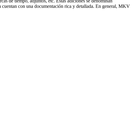
cas de tiempo, adjuntos, etc. Estas adiciones se denominan
én cuentan con una documentación rica y detallada. En general, MKV