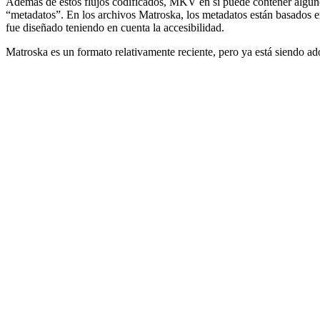
Además de estos flujos codificados, MKV en sí puede contener algun
“metadatos”. En los archivos Matroska, los metadatos están basados
fue diseñado teniendo en cuenta la accesibilidad.
Matroska es un formato relativamente reciente, pero ya está siendo ad