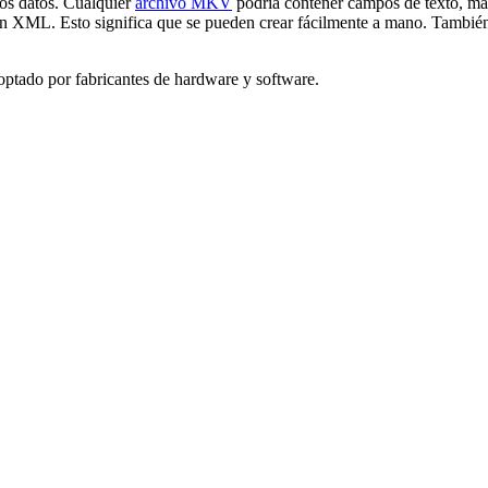
os datos. Cualquier
archivo MKV
podría contener campos de texto, mar
 en XML. Esto significa que se pueden crear fácilmente a mano. Tambi
optado por fabricantes de hardware y software.