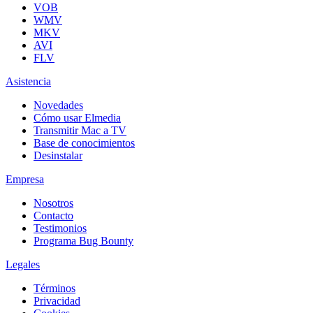
VOB
WMV
MKV
AVI
FLV
Asistencia
Novedades
Cómo usar Elmedia
Transmitir Mac a TV
Base de conocimientos
Desinstalar
Empresa
Nosotros
Contacto
Testimonios
Programa Bug Bounty
Legales
Términos
Privacidad