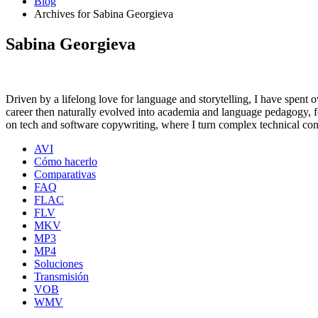
Blog
Archives for Sabina Georgieva
Sabina Georgieva
Driven by a lifelong love for language and storytelling, I have spent 
career then naturally evolved into academia and language pedagogy, fo
on tech and software copywriting, where I turn complex technical conc
AVI
Cómo hacerlo
Comparativas
FAQ
FLAC
FLV
MKV
MP3
MP4
Soluciones
Transmisión
VOB
WMV