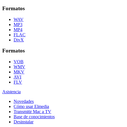
Formatos
WAV
MP3
MP4
FLAC
DivX
Formatos
VOB
WMV
MKV
AVI
FLV
Asistencia
Novedades
Cómo usar Elmedia
Transmitir Mac a TV
Base de conocimientos
Desinstalar