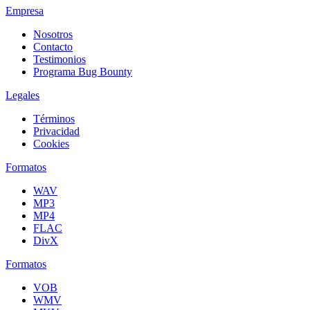
Empresa
Nosotros
Contacto
Testimonios
Programa Bug Bounty
Legales
Términos
Privacidad
Cookies
Formatos
WAV
MP3
MP4
FLAC
DivX
Formatos
VOB
WMV