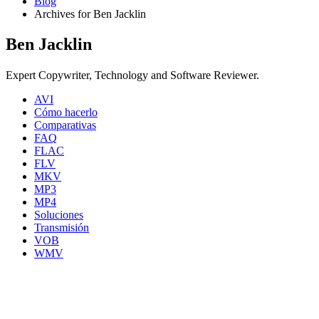
Blog
Archives for Ben Jacklin
Ben Jacklin
Expert Copywriter, Technology and Software Reviewer.
AVI
Cómo hacerlo
Comparativas
FAQ
FLAC
FLV
MKV
MP3
MP4
Soluciones
Transmisión
VOB
WMV