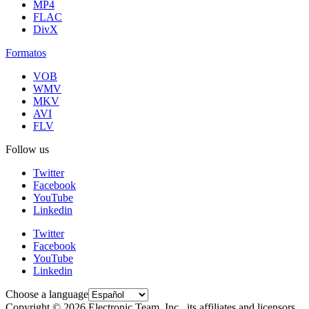
MP4
FLAC
DivX
Formatos
VOB
WMV
MKV
AVI
FLV
Follow us
Twitter
Facebook
YouTube
Linkedin
Twitter
Facebook
YouTube
Linkedin
Choose a language
Copyright © 2026 Electronic Team, Inc., its affiliates and licensors.