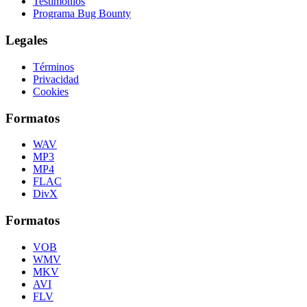
Testimonios
Programa Bug Bounty
Legales
Términos
Privacidad
Cookies
Formatos
WAV
MP3
MP4
FLAC
DivX
Formatos
VOB
WMV
MKV
AVI
FLV