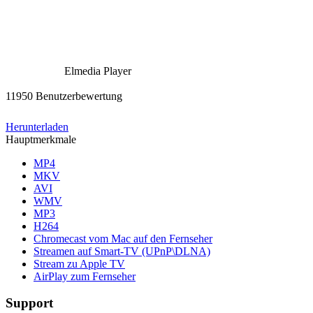
Elmedia Player
11950 Benutzerbewertung
Herunterladen
Hauptmerkmale
MP4
MKV
AVI
WMV
MP3
H264
Chromecast vom Mac auf den Fernseher
Streamen auf Smart-TV (UPnP\DLNA)
Stream zu Apple TV
AirPlay zum Fernseher
Support