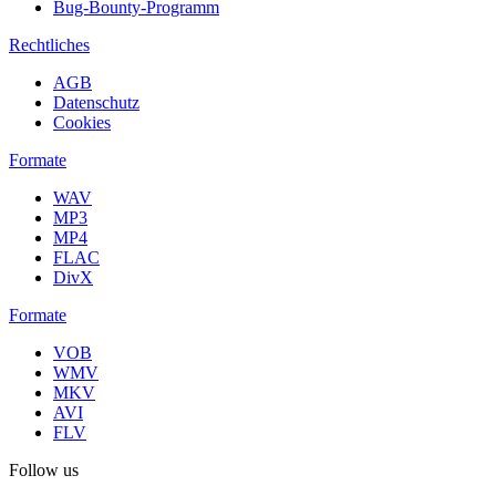
Bug-Bounty-Programm
Rechtliches
AGB
Datenschutz
Cookies
Formate
WAV
MP3
MP4
FLAC
DivX
Formate
VOB
WMV
MKV
AVI
FLV
Follow us