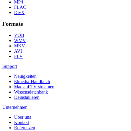
MP4
FLAC
DivX
Formate
VOB
WMV
MKV
AVI
FLV
Support
Neuigkeiten
Elmedia-Handbuch
Mac auf TV streamen
Wissensdatenbank
Deinstallieren
Unternehmen
Über uns
Kontakt
Referenzen