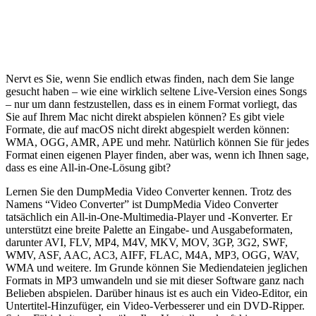
Nervt es Sie, wenn Sie endlich etwas finden, nach dem Sie lange
gesucht haben – wie eine wirklich seltene Live-Version eines Songs
– nur um dann festzustellen, dass es in einem Format vorliegt, das
Sie auf Ihrem Mac nicht direkt abspielen können? Es gibt viele
Formate, die auf macOS nicht direkt abgespielt werden können:
WMA, OGG, AMR, APE und mehr. Natürlich können Sie für jedes
Format einen eigenen Player finden, aber was, wenn ich Ihnen sage,
dass es eine All-in-One-Lösung gibt?
Lernen Sie den DumpMedia Video Converter kennen. Trotz des
Namens “Video Converter” ist DumpMedia Video Converter
tatsächlich ein All-in-One-Multimedia-Player und -Konverter. Er
unterstützt eine breite Palette an Eingabe- und Ausgabeformaten,
darunter AVI, FLV, MP4, M4V, MKV, MOV, 3GP, 3G2, SWF,
WMV, ASF, AAC, AC3, AIFF, FLAC, M4A, MP3, OGG, WAV,
WMA und weitere. Im Grunde können Sie Mediendateien jeglichen
Formats in MP3 umwandeln und sie mit dieser Software ganz nach
Belieben abspielen. Darüber hinaus ist es auch ein Video-Editor, ein
Untertitel-Hinzufüger, ein Video-Verbesserer und ein DVD-Ripper.