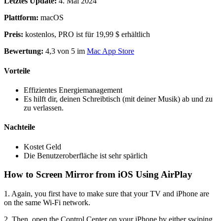
Letztes Update:
4. Mai 2024
Plattform:
macOS
Preis:
kostenlos, PRO ist für 19,99 $ erhältlich
Bewertung:
4,3 von 5 im
Mac App Store
Vorteile
Effizientes Energiemanagement
Es hilft dir, deinen Schreibtisch (mit deiner Musik) ab und zu
zu verlassen.
Nachteile
Kostet Geld
Die Benutzeroberfläche ist sehr spärlich
How to Screen Mirror from iOS Using AirPlay
1. Again, you first have to make sure that your TV and iPhone are
on the same Wi-Fi network.
2. Then, open the Control Center on your iPhone by either swiping