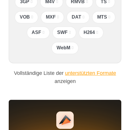
3GP
M4V
RMVB
TS
VOB
MXF
DAT
MTS
ASF
SWF
H264
WebM
Vollständige Liste der
unterstützten Formate
anzeigen