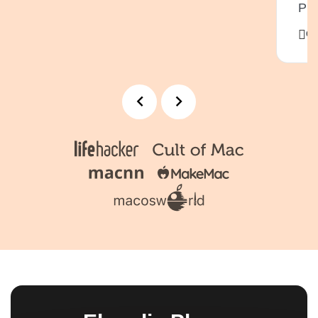
Pre
Ch