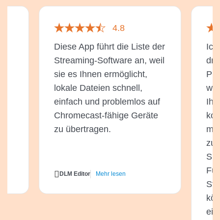
4.8
Diese App führt die Liste der
Ich
Streaming-Software an, weil
dri
sie es Ihnen ermöglicht,
Pla
lokale Dateien schnell,
wen
einfach und problemlos auf
Ihr
Chromecast-fähige Geräte
kos
zu übertragen.
mei
zuf
Sie
Fun
DLM Editor
Mehr lesen
Str
kön
ein