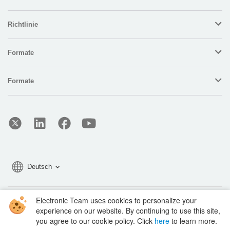
Richtlinie
Formate
Formate
Deutsch
Electronic Team uses cookies to personalize your
Copyright © 2026 Electronic Team, Inc., its affiliates and licensors.
experience on our website. By continuing to use this site,
Legal Information
.
you agree to our cookie policy. Click
here
to learn more.
11890 Sunrise Valley Dr, Ste 111, Reston, VA 20191, USA • +12023358465 •