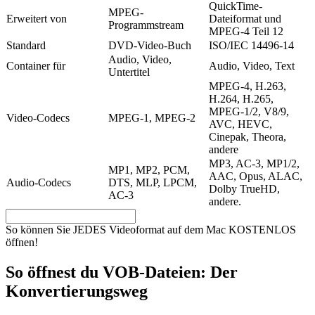
QuickTime-
MPEG-
Erweitert von
Dateiformat und
Programmstream
MPEG-4 Teil 12
Standard
DVD-Video-Buch
ISO/IEC 14496-14
Audio, Video,
Container für
Audio, Video, Text
Untertitel
MPEG-4, H.263,
H.264, H.265,
MPEG-1/2, V8/9,
Video-Codecs
MPEG-1, MPEG-2
AVC, HEVC,
Cinepak, Theora,
andere
MP3, AC-3, MP1/2,
MP1, MP2, PCM,
AAC, Opus, ALAC,
Audio-Codecs
DTS, MLP, LPCM,
Dolby TrueHD,
AC-3
andere.
So können Sie JEDES Videoformat auf dem Mac KOSTENLOS
öffnen!
So öffnest du VOB-Dateien: Der
Konvertierungsweg