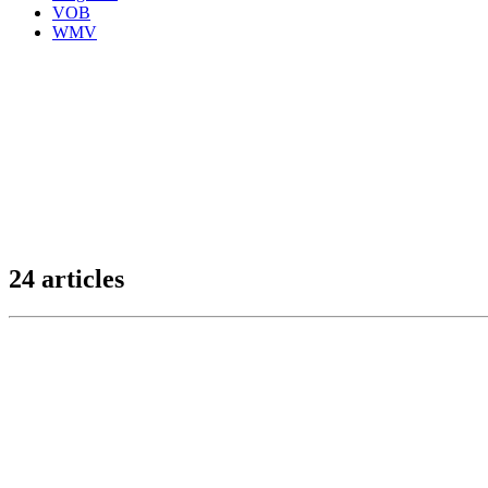
VOB
WMV
24 articles