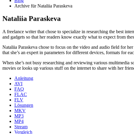
Blog
Archive für Nataliia Paraskeva
Nataliia Paraskeva
A freelance writer that chose to specialize in researching the best int
and gadgets so that her readers know exactly what to expect from thes
Nataliia Paraskeva chose to focus on the video and audio field for h
that she’s an expert in parameters for different devices, formats for e
When she’s not busy researching and reviewing various multimedia solut
movies or looks up various stuff on the internet to share with her frien
Anleitung
AVI
FAQ
FLAC
FLV
Lösungen
MKV
MP3
MP4
Stream
Vergleich