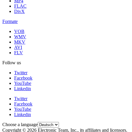
MP4
FLAC
DivX
Formate
VOB
WMV
MKV
AVI
FLV
Follow us
Twitter
Facebook
YouTube
Linkedin
Twitter
Facebook
YouTube
Linkedin
Choose a language
Copyright © 2026 Electronic Team, Inc., its affiliates and licensors.