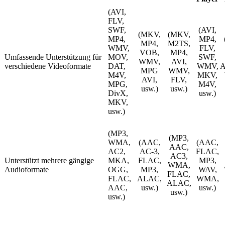
(AVI,
FLV,
SWF,
(AVI,
(MKV,
(MKV,
MP4,
MP4,
MP4,
M2TS,
WMV,
FLV,
VOB,
MP4,
Umfassende Unterstützung für
MOV,
SWF,
WMV,
AVI,
verschiedene Videoformate
DAT,
WMV,
MPG
WMV,
M4V,
MKV,
AVI,
FLV,
MPG,
M4V,
usw.)
usw.)
DivX,
usw.)
MKV,
usw.)
(MP3,
(MP3,
WMA,
(AAC,
(AAC,
AAC,
AC2,
AC-3,
FLAC,
AC3,
Unterstützt mehrere gängige
MKA,
FLAC,
MP3,
WMA,
Audioformate
OGG,
MP3,
WAV,
FLAC,
FLAC,
ALAC,
WMA,
ALAC,
AAC,
usw.)
usw.)
usw.)
usw.)