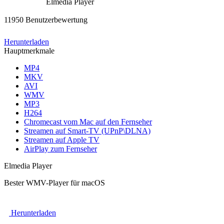
Elmedia Player
11950 Benutzerbewertung
Herunterladen
Hauptmerkmale
MP4
MKV
AVI
WMV
MP3
H264
Chromecast vom Mac auf den Fernseher
Streamen auf Smart-TV (UPnP\DLNA)
Streamen auf Apple TV
AirPlay zum Fernseher
Elmedia Player
Bester WMV-Player für macOS
Herunterladen