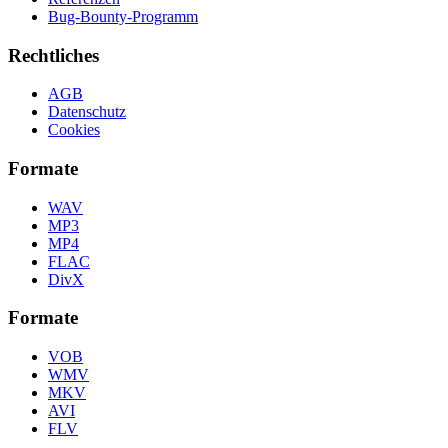
Bug-Bounty-Programm
Rechtliches
AGB
Datenschutz
Cookies
Formate
WAV
MP3
MP4
FLAC
DivX
Formate
VOB
WMV
MKV
AVI
FLV