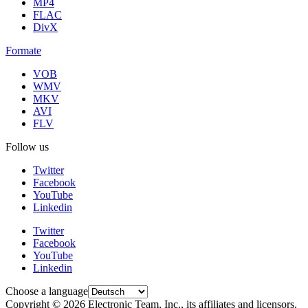
MP4
FLAC
DivX
Formate
VOB
WMV
MKV
AVI
FLV
Follow us
Twitter
Facebook
YouTube
Linkedin
Twitter
Facebook
YouTube
Linkedin
Choose a language
Copyright © 2026 Electronic Team, Inc., its affiliates and licensors.