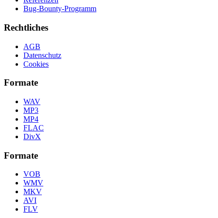
Bug-Bounty-Programm
Rechtliches
AGB
Datenschutz
Cookies
Formate
WAV
MP3
MP4
FLAC
DivX
Formate
VOB
WMV
MKV
AVI
FLV