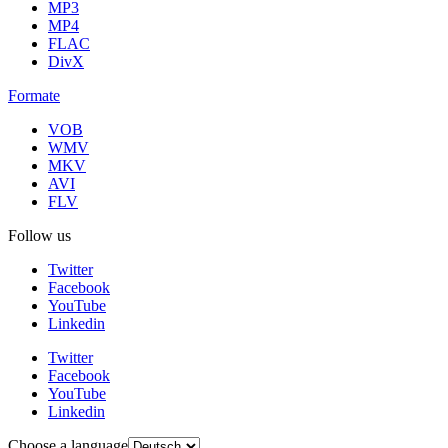
MP3
MP4
FLAC
DivX
Formate
VOB
WMV
MKV
AVI
FLV
Follow us
Twitter
Facebook
YouTube
Linkedin
Twitter
Facebook
YouTube
Linkedin
Choose a language