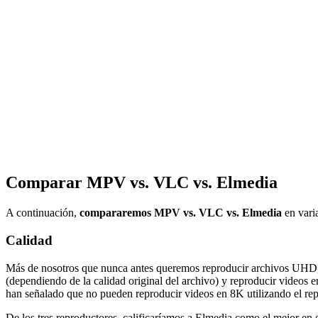
Comparar MPV vs. VLC vs. Elmedia
A continuación,
compararemos MPV vs. VLC vs. Elmedia
en varia
Calidad
Más de nosotros que nunca antes queremos reproducir archivos UHD, 
(dependiendo de la calidad original del archivo) y reproducir video
han señalado que no pueden reproducir videos en 8K utilizando el r
De los tres reproductores, calificaríamos a Elmedia como el mejor en