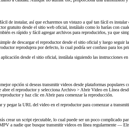
cil de instalar, así que echaremos un vistazo a qué tan fácil es instalar
tor gratuito desde el sitio web oficial, instálalo como lo harías con cua
mbién es rápido y fácil agregar archivos para reproducirlos, ya que simp
ple de descargar el reproductor desde el sitio oficial y luego seguir l
roductor reprodujera por defecto, lo cual podría ser confuso para los pri
cación desde el sitio oficial, instálala siguiendo las instrucciones en 
la mejor opción si deseas transmitir videos desde plataformas popular
nte abre el reproductor y selecciona Archivo > Abrir Video en Línea de
eproductor y haz clic en Abrir para comenzar la reproducción.
r y pegar la URL del video en el reproductor para comenzar a transmiti
ás crear un script ejecutable, lo cual puede ser un poco complicado para
 MPV a nadie que busque transmitir videos en línea regularmente — Elme