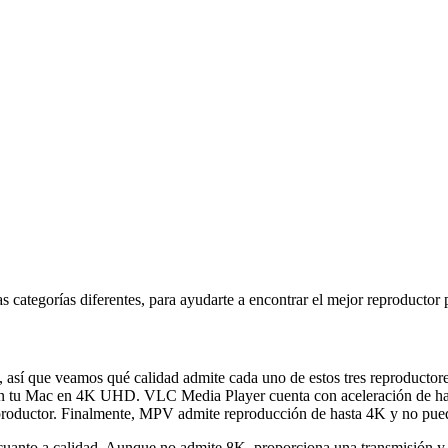
s categorías diferentes, para ayudarte a encontrar el mejor reproductor 
así que veamos qué calidad admite cada uno de estos tres reproductore
s en tu Mac en 4K UHD. VLC Media Player cuenta con aceleración de ha
eproductor. Finalmente, MPV admite reproducción de hasta 4K y no pue
 cuanto a calidad. Aunque no admite 8K, proporciona una transmisión y 