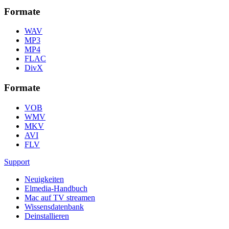
Formate
WAV
MP3
MP4
FLAC
DivX
Formate
VOB
WMV
MKV
AVI
FLV
Support
Neuigkeiten
Elmedia-Handbuch
Mac auf TV streamen
Wissensdatenbank
Deinstallieren