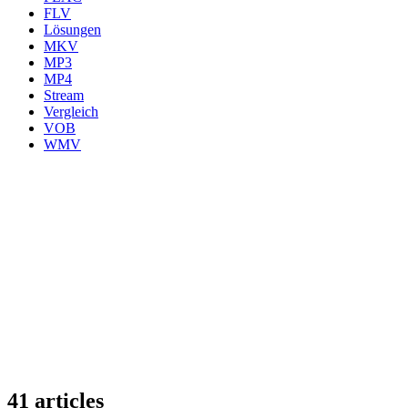
FLV
Lösungen
MKV
MP3
MP4
Stream
Vergleich
VOB
WMV
41 articles