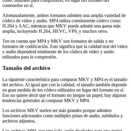
códec utilizado para comprimirlo, en lugar del formato del
contenedor en sí.
Afortunadamente, ambos formatos admiten una amplia variedad de
códecs de video y audio. MP4 utiliza comúnmente códecs como
H.264 y AAC, mientras que MKV puede admitir una gama más
amplia, incluyendo H.264, HEVC, VP9, y muchos otros.
Ten en cuenta que MP4 y MKV son formatos de salida y no
formatos de codificación. Esto significa que la calidad real del video
y audio dependerá totalmente de los códecs de video y audio
utilizados para la compresión.
Tamaño del archivo
La siguiente característica para comparar MKV y MP4 es el tamaño
del archivo. Al igual que con la calidad, el tamaño también depende
en gran medida de los códecs utilizados en lugar del formato en sí.
Eso no quiere decir que el formato no juegue un papel; hay algunas
tendencias generales al comparar MKV y MP4.
Los archivos MKV suelen ser más grandes porque admiten
funciones adicionales como múltiples pistas de audio, subtítulos y
archivos adjuntos.
Los archivos MP4, por otro lado, están diseñados para una mejor