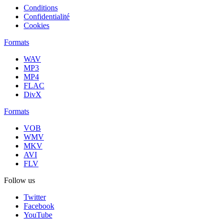
Conditions
Confidentialité
Cookies
Formats
WAV
MP3
MP4
FLAC
DivX
Formats
VOB
WMV
MKV
AVI
FLV
Follow us
Twitter
Facebook
YouTube