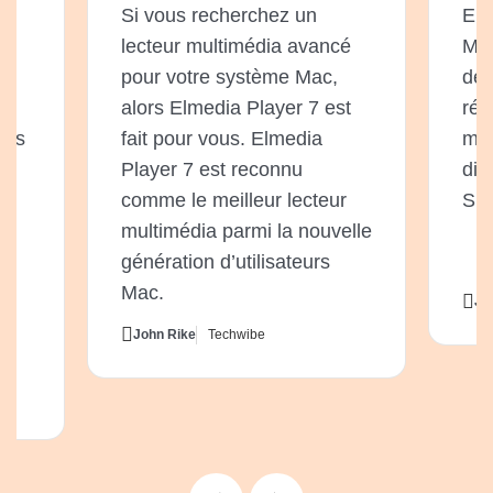
Si vous recherchez un
Elm
lecteur multimédia avancé
Mac
t
pour votre système Mac,
de 
alors Elmedia Player 7 est
rép
près
fait pour vous. Elmedia
mul
Player 7 est reconnu
dif
s
comme le meilleur lecteur
Sma
e
multimédia parmi la nouvelle
génération d’utilisateurs
Mac.
Ji
et
John Rike
Techwibe