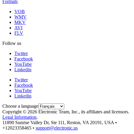
Formats
VOB
WMV
MKV
AVI
FLV
Follow us
Twitter
Facebook
YouTube
Linkedin
Twitter
Facebook
YouTube
Linkedin
Choose a language
Copyright © 2026 Electronic Team, Inc., its affiliates and licensors.
Legal Information
.
11890 Sunrise Valley Dr, Ste 111, Reston, VA 20191, USA •
+12023358465 •
support@electronic.us