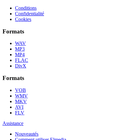
Conditions
Confidentialité
Cookies
Formats
WAV
MP3
MP4
FLAC
DivX
Formats
VOB
WMV
MKV
AVI
FLV
Assistance
Nouveautés
Comment utiliser Elmedia