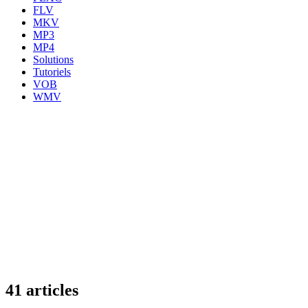
FLV
MKV
MP3
MP4
Solutions
Tutoriels
VOB
WMV
41 articles