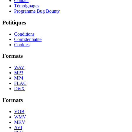
Contact
Témoignages
Programme Bug Bounty
Politiques
Conditions
Confidentialité
Cookies
Formats
WAV
MP3
MP4
FLAC
DivX
Formats
VOB
WMV
MKV
AVI