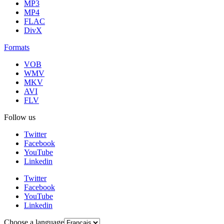
MP3
MP4
FLAC
DivX
Formats
VOB
WMV
MKV
AVI
FLV
Follow us
Twitter
Facebook
YouTube
Linkedin
Twitter
Facebook
YouTube
Linkedin
Choose a language