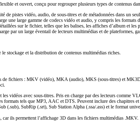
ible et ouvert, conçu pour regrouper plusieurs types de contenus dans un
é de pistes vidéo, audio, de sous-titres et de métadonnées dans un seul 
rge une large gamme de codecs vidéo et audio, y compris les formats d
aillées sur le fichier, telles que les balises, les affiches d’album et les
arge par un large éventail de lecteurs multimédias et de plateformes, ga
le stockage et la distribution de contenus multimédias riches.
 de fichiers : MKV (vidéo), MKA (audio), MKS (sous-titres) et MK3D
ci.
t les vidéos avec sous-titres. Pris en charge par des lecteurs comme V
s formats tels que MP3, AAC et DTS. Peuvent inclure des chapitres et d
ub (.sub), SubRip (.srt), Sub Station Alpha (.ssa/.ass) et le format uni
car ils permettent l’affichage 3D dans les fichiers multimédias .MKV. En