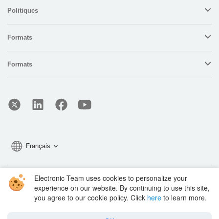
Politiques
Formats
Formats
Français
Electronic Team uses cookies to personalize your
Copyright © 2026 Electronic Team, Inc., its affiliates and licensors.
experience on our website. By continuing to use this site,
Legal Information
.
you agree to our cookie policy. Click
here
to learn more.
11890 Sunrise Valley Dr, Ste 111, Reston, VA 20191, USA • +12023358465 •
support@electronic.us