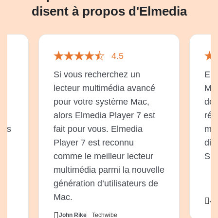
disent à propos d'Elmedia
4.5
Si vous recherchez un
Elm
lecteur multimédia avancé
Mac
t
pour votre système Mac,
de 
alors Elmedia Player 7 est
rép
près
fait pour vous. Elmedia
mul
Player 7 est reconnu
dif
s
comme le meilleur lecteur
Sma
e
multimédia parmi la nouvelle
génération d’utilisateurs de
Mac.
Ji
John Rike
Techwibe