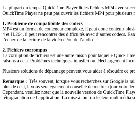
La plupart du temps, QuickTime Player lit les fichiers MP4 avec succ
QuickTime Player ne peut pas ouvrir les fichiers MP4 pour plusieurs r
1. Problème de compatibilité des codecs
MP4 est un format de conteneur complexe, il peut donc contenir plus
4 et H.264, il peut rencontrer des difficultés avec d’autres codecs. 
l’échec de la lecture de la vidéo et/ou de l’audio.
2. Fichiers corrompus
La corruption de fichiers est une autre raison pour laquelle QuickTim
raisons à cela. Problèmes techniques, transfert ou téléchargement inco
Plusieurs solutions de dépannage peuvent vous aider à résoudre ce pro
Remarque :
Très souvent, lorsque vous recherchez sur Google la ra
plus de cela, il vous sera également conseillé de mettre à jour votre l
Cependant, veuillez noter que la nouvelle version de QuickTime Playe
rétrogradation de l’application. La mise à jour du lecteur multimédia s