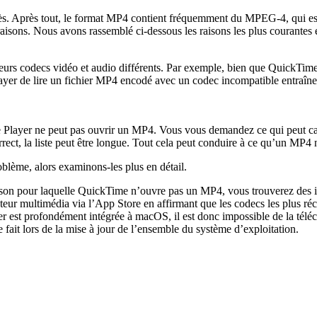
ès. Après tout, le format MP4 contient fréquemment du MPEG-4, qui est
aisons. Nous avons rassemblé ci-dessous les raisons les plus courantes 
ieurs codecs vidéo et audio différents. Par exemple, bien que QuickTi
Essayer de lire un fichier MP4 encodé avec un codec incompatible entraî
e Player ne peut pas ouvrir un MP4. Vous vous demandez ce qui peut cau
rrect, la liste peut être longue. Tout cela peut conduire à ce qu’un MP4
blème, alors examinons-les plus en détail.
ison pour laquelle QuickTime n’ouvre pas un MP4, vous trouverez des i
ecteur multimédia via l’App Store en affirmant que les codecs les plus ré
r est profondément intégrée à macOS, il est donc impossible de la télé
e fait lors de la mise à jour de l’ensemble du système d’exploitation.