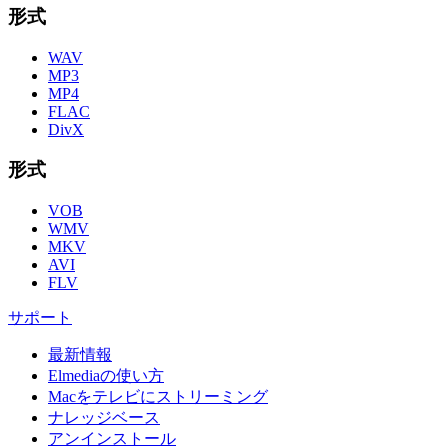
形式
WAV
MP3
MP4
FLAC
DivX
形式
VOB
WMV
MKV
AVI
FLV
サポート
最新情報
Elmediaの使い方
Macをテレビにストリーミング
ナレッジベース
アンインストール