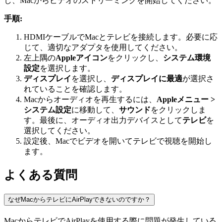
し、Macからビデオのストリーミングを開始してください。
手順:
HDMIケーブルでMacとテレビを接続します。必要に応
じて、適切なアダプタを使用してください。
左上隅の
Appleアイコン
をクリックし、
システム環境
設定
を選択します。
ディスプレイ
を選択し、
ディスプレイに最適
が選択さ
れていることを確認します。
Macからオーディオを再生するには、
Appleメニュー >
システム設定
に移動して、
サウンド
をクリックしま
す。最後に、オーディオ出力デバイスとして
テレビ
を
選択してください。
設定後、Macでビデオを開いてテレビで視聴を開始し
ます。
よくある質問
なぜMacからテレビにAirPlayできないのですか？
MacからテレビでAirPlayを使用する際に問題が発生している