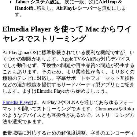
Tahoe:
システム設定
、次に一般、次に
AirDrop &
Handoff
に移動し、
AirPlayレシーバー
を無効にしま
す。
Elmedia Player を使って Mac からワイ
ヤレスでストリーミング
AirPlayはmacOSに標準搭載されている便利な機能ですが、い
くつかの制限があります。Apple TVやAirPlay対応デバイス
でしか動作せず、互換性の問題や再生品質の問題が発生する
こともあります。そのため、より柔軟性が高く、より多くの
種類のテレビに対応し、字幕サポートやフォーマット互換性
などの追加機能を提供するサードパーティ製アプリもご紹介
します。まずはElmedia Playerから始めましょう。
Elmedia Player
は、AirPlay 2やDLNAを通じてあらゆるフォー
マットを開いてストリーミングできます。ChromecastやRoku
のようなデバイスとも互換性があるので、ストリーミング方
法を選択できます。
低帯域幅に対応するための解像度調整、字幕のエンコーディ