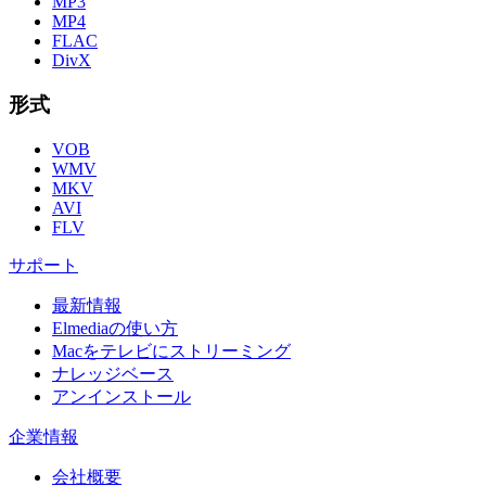
MP3
MP4
FLAC
DivX
形式
VOB
WMV
MKV
AVI
FLV
サポート
最新情報
Elmediaの使い方
Macをテレビにストリーミング
ナレッジベース
アンインストール
企業情報
会社概要