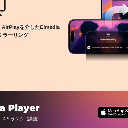
Playを介したElmedia
面ミラーリング
a Player
4.5
ランク (
詳細
)