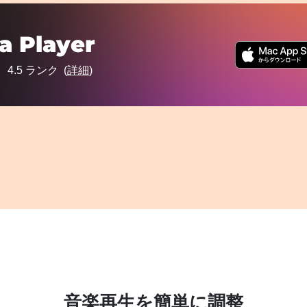
a Player
4.5
ランク (
詳細
)
音楽再生を簡単に調整