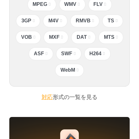
MPEG
WMV
FLV
3GP
M4V
RMVB
TS
VOB
MXF
DAT
MTS
ASF
SWF
H264
WebM
対応
形式の一覧を見る