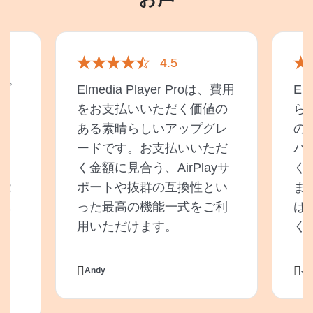
4.5
プ
Elmedia Player Proは、費用
El
利
をお支払いいただく価値の
ら
も
ある素晴らしいアップグレ
の
々
ードです。お支払いいただ
パ
ト
く金額に見合う、AirPlayサ
く
能
ポートや抜群の互換性とい
ま
れ
った最高の機能一式をご利
は
用いただけます。
く
ま
Andy
Ji