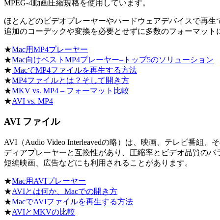
MPEG-4動画圧縮規格を使用しています。
ほとんどのビデオプレーヤーやハードウェアデバイスで再生できま
追加のコーデックや変換を必要とせずに多数のフォーマット
★
Mac用MP4プレーヤー
★
Mac向けベストMP4プレーヤー–トップ5のソリューション
★
MacでMP4ファイルを再生する方法
★
MP4ファイルとは？そして開き方
★
MKV vs. MP4 – フォーマット比較
★
AVI vs. MP4
AVI ファイル
AVI（Audio Video Interleavedの略）は、
ディアプレーヤーと互換性があり、圧縮率とビデオ品質のバ
短編映画、広告などにも利用されることがあります。
★
Mac用AVIプレーヤー
★
AVIとは何か、Macでの開き方
★
MacでAVIファイルを再生する方法
★
AVIとMKVの比較