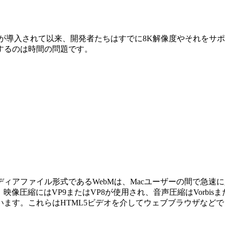
が導入されて以来、開発者たちはすでに8K解像度やそれをサ
するのは時間の問題です。
ィアファイル形式であるWebMは、Macユーザーの間で急速
を基にしています。映像圧縮にはVP9またはVP8が使用され、音声圧縮はV
ます。これらはHTML5ビデオを介してウェブブラウザなど