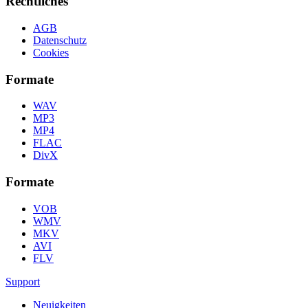
Rechtliches
AGB
Datenschutz
Cookies
Formate
WAV
MP3
MP4
FLAC
DivX
Formate
VOB
WMV
MKV
AVI
FLV
Support
Neuigkeiten