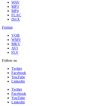
WAV
MP3
MP4
FLAC
DivX
Format
VOB
WMV
MKV
AVI
FLV
Follow us
Twitter
Facebook
YouTube
Linkedin
Twitter
Facebook
YouTube
Linkedin