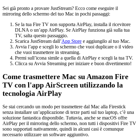
Sei già pronto a provare JustStream? Ecco come eseguire il
mirroring dello schermo del tuo Mac in pochi passaggi:
Se la tua Fire TV non supporta AirPlay, installa il ricevitore
DLNA o un’app AirPlay. Se AirPlay funziona già sulla tua
TV, salta questo passaggio.
Scarica JustStream dall’
App Store
e aggiungilo al tuo Mac.
Avvia l’app e scegli lo schermo che vuoi duplicare o il video
che vuoi trasmettere in streaming.
Premi sull’icona simile a quella di AirPlay e scegli la tua TV.
Clicca su Avvia Streaming per iniziare e buon divertimento!
Come trasmettere Mac su Amazon Fire
TV con l'app AirScreen utilizzando la
tecnologia AirPlay
Se stai cercando un modo per trasmettere dal Mac alla Firestick
senza installare un’applicazione di terze parti sul tuo laptop, c’è una
soluzione fantastica disponibile. Tuttavia, anche se macOS offre
AirPlay per il mirroring dello schermo, non tutti i dispositivi Fire TV
sono supportati nativamente, quindi in alcuni casi è comunque
necessario utilizzare un software aggiuntivo.