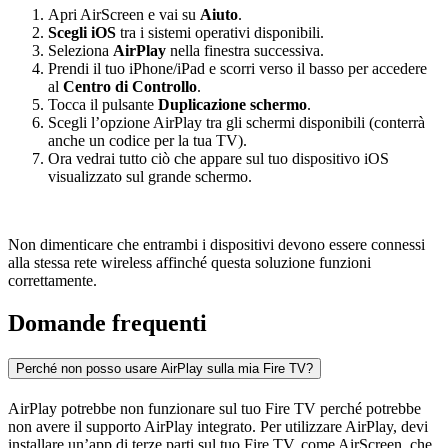
Apri AirScreen e vai su
Aiuto
.
Scegli iOS
tra i sistemi operativi disponibili.
Seleziona
AirPlay
nella finestra successiva.
Prendi il tuo iPhone/iPad e scorri verso il basso per accedere
al
Centro di Controllo
.
Tocca il pulsante
Duplicazione schermo
.
Scegli l’opzione AirPlay tra gli schermi disponibili (conterrà
anche un codice per la tua TV).
Ora vedrai tutto ciò che appare sul tuo dispositivo iOS
visualizzato sul grande schermo.
Non dimenticare che entrambi i dispositivi devono essere connessi
alla stessa rete wireless affinché questa soluzione funzioni
correttamente.
Domande frequenti
Perché non posso usare AirPlay sulla mia Fire TV?
AirPlay potrebbe non funzionare sul tuo Fire TV perché potrebbe
non avere il supporto AirPlay integrato. Per utilizzare AirPlay, devi
installare un’app di terze parti sul tuo Fire TV, come AirScreen, che