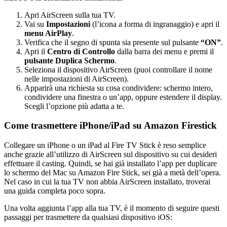
Apri AirScreen sulla tua TV.
Vai su
Impostazioni
(l’icona a forma di ingranaggio) e apri il
menu AirPlay
.
Verifica che il segno di spunta sia presente sul pulsante
“ON”
.
Apri il
Centro di Controllo
dalla barra dei menu e premi il
pulsante Duplica Schermo
.
Seleziona il dispositivo AirScreen (puoi controllare il nome
nelle impostazioni di AirScreen).
Apparirà una richiesta su cosa condividere: schermo intero,
condividere una finestra o un’app, oppure estendere il display.
Scegli l’opzione più adatta a te.
Come trasmettere iPhone/iPad su Amazon Firestick
Collegare un iPhone o un iPad al Fire TV Stick è reso semplice
anche grazie all’utilizzo di AirScreen sul dispositivo su cui desideri
effettuare il casting. Quindi, se hai già installato l’app per duplicare
lo schermo del Mac su Amazon Fire Stick, sei già a metà dell’opera.
Nel caso in cui la tua TV non abbia AirScreen installato, troverai
una guida completa poco sopra.
Una volta aggiunta l’app alla tua TV, è il momento di seguire questi
passaggi per trasmettere da qualsiasi dispositivo iOS: