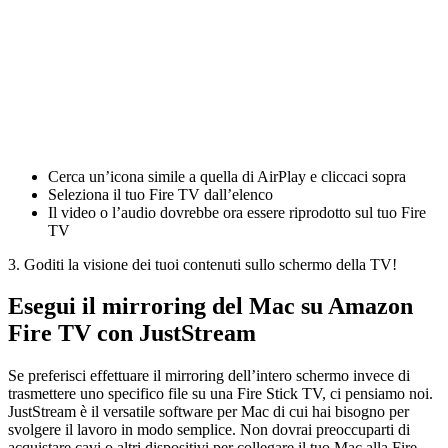
Cerca un’icona simile a quella di AirPlay e cliccaci sopra
Seleziona il tuo Fire TV dall’elenco
Il video o l’audio dovrebbe ora essere riprodotto sul tuo Fire
TV
3. Goditi la visione dei tuoi contenuti sullo schermo della TV!
Esegui il mirroring del Mac su Amazon
Fire TV con JustStream
Se preferisci effettuare il mirroring dell’intero schermo invece di
trasmettere uno specifico file su una Fire Stick TV, ci pensiamo noi.
JustStream è il versatile software per Mac di cui hai bisogno per
svolgere il lavoro in modo semplice. Non dovrai preoccuparti di
acquistare cavi o altri dispositivi per collegare il tuo Mac alla Fire