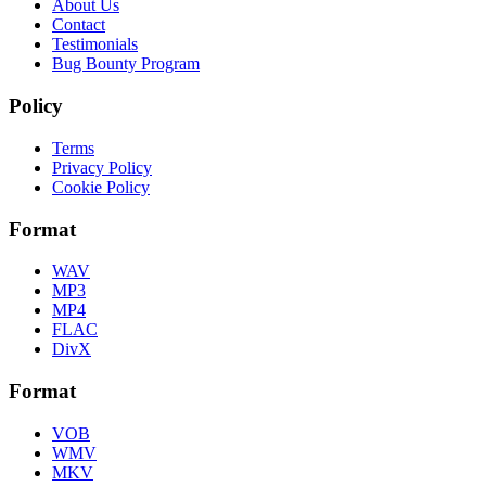
About Us
Contact
Testimonials
Bug Bounty Program
Policy
Terms
Privacy Policy
Cookie Policy
Format
WAV
MP3
MP4
FLAC
DivX
Format
VOB
WMV
MKV