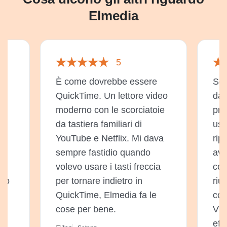
Elmedia
5
un
È come dovrebbe essere
Son
ta
QuickTime. Un lettore video
da 
moderno con le scorciatoie
pre
da tastiera familiari di
usa
YouTube e Netflix. Mi dava
rip
sempre fastidio quando
ave
volevo usare i tasti freccia
cos
deo
per tornare indietro in
riu
QuickTime, Elmedia fa le
con
cose per bene.
Vid
eff