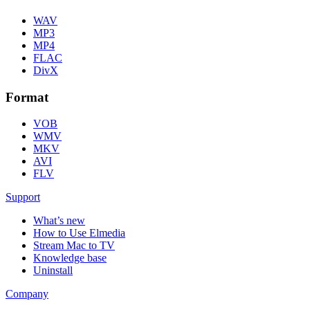
WAV
MP3
MP4
FLAC
DivX
Format
VOB
WMV
MKV
AVI
FLV
Support
What’s new
How to Use Elmedia
Stream Mac to TV
Knowledge base
Uninstall
Company