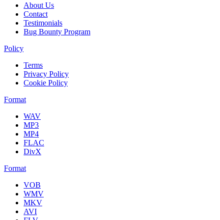
About Us
Contact
Testimonials
Bug Bounty Program
Policy
Terms
Privacy Policy
Cookie Policy
Format
WAV
MP3
MP4
FLAC
DivX
Format
VOB
WMV
MKV
AVI