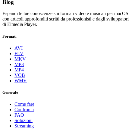
Blog
Espandi le tue conoscenze sui formati video e musicali per macOS
con articoli approfonditi scritti da professionisti e dagli sviluppatori
di Elmedia Player.
Formati
AVI
FLV
MKV
MP3
MP4
VOB
WMV
Generale
Come fare
Confronta
FAQ
Soluzioni
Streaming