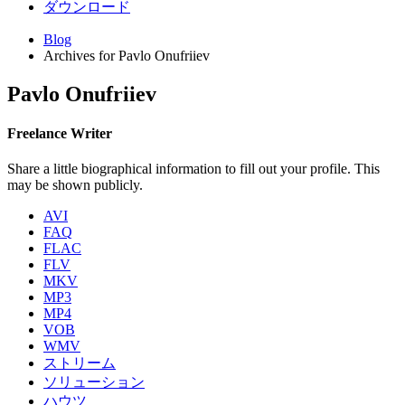
ダウンロード
Blog
Archives for Pavlo Onufriiev
Pavlo Onufriiev
Freelance Writer
Share a little biographical information to fill out your profile. This
may be shown publicly.
AVI
FAQ
FLAC
FLV
MKV
MP3
MP4
VOB
WMV
ストリーム
ソリューション
ハウツ