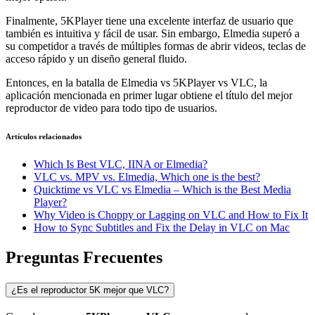
Finalmente, 5KPlayer tiene una excelente interfaz de usuario que
también es intuitiva y fácil de usar. Sin embargo, Elmedia superó a
su competidor a través de múltiples formas de abrir videos, teclas de
acceso rápido y un diseño general fluido.
Entonces, en la batalla de Elmedia vs 5KPlayer vs VLC, la
aplicación mencionada en primer lugar obtiene el título del mejor
reproductor de video para todo tipo de usuarios.
Artículos relacionados
Which Is Best VLC, IINA or Elmedia?
VLC vs. MPV vs. Elmedia, Which one is the best?
Quicktime vs VLC vs Elmedia – Which is the Best Media
Player?
Why Video is Choppy or Lagging on VLC and How to Fix It
How to Sync Subtitles and Fix the Delay in VLC on Mac
Preguntas Frecuentes
¿Es el reproductor 5K mejor que VLC?