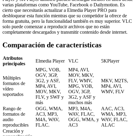
varias plataformas como YouTube, Facebook o Dailymotion. Es
cierto que necesitarás actualizar a Elmedia Player PRO para
desbloquear esta función mientras que su competidor la ofrece de
forma gratuita, pero la funcionalidad también es muy superior. VLC
solo puede comenzar a reproducir archivos que no están
completamente descargados y transmitir contenido desde internet.
Comparación de características
Atributos
Elmedia Player
VLC
5KPlayer
principales
MPG, VOB,
MP4, AVI,
OGV, 3GP,
MOV, MKV,
Múltiples
3G2, y ASF,
FLV, WMV,
MKV, M2TS,
formatos de
MP4, AVI,
MPG, VOB,
MP4, AVI,
vídeo
MOV, MKV,
OGV, 3GP,
WMV, FLV
soportados
FLV, y SWF y
3G2, y ASF y
más
muchos más
Rango de
OGG, WMA,
MP3, M4A,
AAC, AC3,
formatos de
AC3, MP3,
WAV, FLAC,
WMA, MP3,
audio
M4A, WAV,
OGG, WMA, y
WAV, FLAC,
reproducibles
FLAC.
AC3
ALAC
Creación y