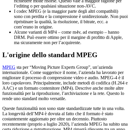
richiedere molte risorse. Questo vale a maggior ragione per
l’editing o per qualsiasi situazione non-AVC.
I codec MPEG (e la maggior parte degli altri compatibili)
sono con perdita e la compressione è unidirezionale. Non puoi
ripristinare la qualità, la risoluzione, il bitrate, ecc. a
com’erano in origine.
Alcune varianti di MP4 – come m4v, ad esempio – hanno
DRM. Può essere ottimo per il margine di profitto di Apple,
ma sicuramente non per l’acquirente.
L'origine dello standard MPEG
MPEG
sta per “Moving Picture Experts Group”, un’azienda
internazionale. Come suggerisce il nome, l’azienda ha lavorato per
migliorare il processo di compressione video e audio. MPEG-4 è il
loro capolavoro. Principalmente, include metodi di codifica (H.264 e
AAC) e un formato contenitore (MP4). Descrive anche molte altre
funzionalità per la riproduzione, l’archiviazione e la rete. Questo lo
rende uno standard molto versatile.
Queste funzionalità non sono state standardizzate tutte in una volta.
La longevità dell’MP4 è dovuta al fatto che il formato è stato
costantemente aggiornato per oltre un decennio. Piuttosto
recentemente (proprio a luglio 2020), l’azienda MPEG ha subito una
certa riduzione e ristrutturazione. MP4 rimarrà rilevante tra un anno,