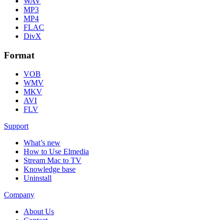
WAV
MP3
MP4
FLAC
DivX
Format
VOB
WMV
MKV
AVI
FLV
Support
What’s new
How to Use Elmedia
Stream Mac to TV
Knowledge base
Uninstall
Company
About Us