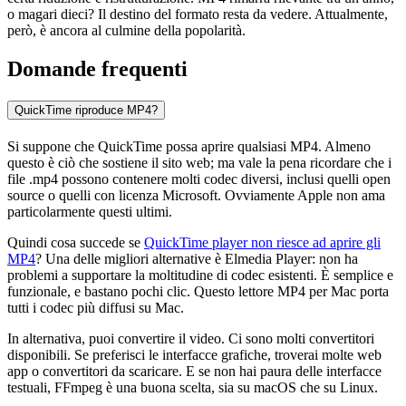
o magari dieci? Il destino del formato resta da vedere. Attualmente,
però, è ancora al culmine della popolarità.
Domande frequenti
QuickTime riproduce MP4?
Si suppone che QuickTime possa aprire qualsiasi MP4. Almeno
questo è ciò che sostiene il sito web; ma vale la pena ricordare che i
file .mp4 possono contenere molti codec diversi, inclusi quelli open
source o quelli con licenza Microsoft. Ovviamente Apple non ama
particolarmente questi ultimi.
Quindi cosa succede se
QuickTime player non riesce ad aprire gli
MP4
? Una delle migliori alternative è Elmedia Player: non ha
problemi a supportare la moltitudine di codec esistenti. È semplice e
funzionale, e bastano pochi clic. Questo lettore MP4 per Mac porta
tutti i codec più diffusi su Mac.
In alternativa, puoi convertire il video. Ci sono molti convertitori
disponibili. Se preferisci le interfacce grafiche, troverai molte web
app o convertitori da scaricare. E se non hai paura delle interfacce
testuali, FFmpeg è una buona scelta, sia su macOS che su Linux.