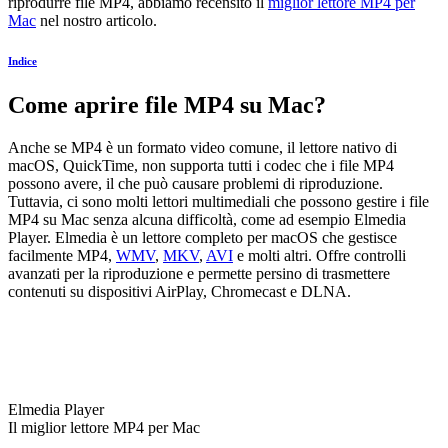
riprodurre file MP4, abbiamo recensito il
miglior lettore MP4 per
Mac
nel nostro articolo.
Indice
Come aprire file MP4 su Mac?
Anche se MP4 è un formato video comune, il lettore nativo di
macOS, QuickTime, non supporta tutti i codec che i file MP4
possono avere, il che può causare problemi di riproduzione.
Tuttavia, ci sono molti lettori multimediali che possono gestire i file
MP4 su Mac senza alcuna difficoltà, come ad esempio Elmedia
Player. Elmedia è un lettore completo per macOS che gestisce
facilmente MP4,
WMV
,
MKV
,
AVI
e molti altri. Offre controlli
avanzati per la riproduzione e permette persino di trasmettere
contenuti su dispositivi AirPlay, Chromecast e DLNA.
Elmedia Player
Il miglior lettore MP4 per Mac