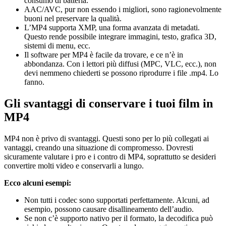
consumo di batteria.
AAC/AVC, pur non essendo i migliori, sono ragionevolmente
buoni nel preservare la qualità.
L’MP4 supporta XMP, una forma avanzata di metadati.
Questo rende possibile integrare immagini, testo, grafica 3D,
sistemi di menu, ecc.
Il software per MP4 è facile da trovare, e ce n’è in
abbondanza. Con i lettori più diffusi (MPC, VLC, ecc.), non
devi nemmeno chiederti se possono riprodurre i file .mp4. Lo
fanno.
Gli svantaggi di conservare i tuoi film in
MP4
MP4 non è privo di svantaggi. Questi sono per lo più collegati ai
vantaggi, creando una situazione di compromesso. Dovresti
sicuramente valutare i pro e i contro di MP4, soprattutto se desideri
convertire molti video e conservarli a lungo.
Ecco alcuni esempi:
Non tutti i codec sono supportati perfettamente. Alcuni, ad
esempio, possono causare disallineamento dell’audio.
Se non c’è supporto nativo per il formato, la decodifica può