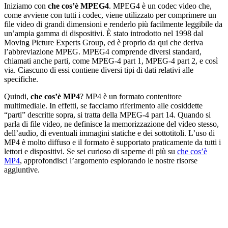
Iniziamo con
che cos’è MPEG4
. MPEG4 è un codec video che,
come avviene con tutti i codec, viene utilizzato per comprimere un
file video di grandi dimensioni e renderlo più facilmente leggibile da
un’ampia gamma di dispositivi. È stato introdotto nel 1998 dal
Moving Picture Experts Group, ed è proprio da qui che deriva
l’abbreviazione MPEG. MPEG4 comprende diversi standard,
chiamati anche parti, come MPEG-4 part 1, MPEG-4 part 2, e così
via. Ciascuno di essi contiene diversi tipi di dati relativi alle
specifiche.
Quindi,
che cos’è MP4
? MP4 è un formato contenitore
multimediale. In effetti, se facciamo riferimento alle cosiddette
“parti” descritte sopra, si tratta della MPEG-4 part 14. Quando si
parla di file video, ne definisce la memorizzazione del video stesso,
dell’audio, di eventuali immagini statiche e dei sottotitoli. L’uso di
MP4 è molto diffuso e il formato è supportato praticamente da tutti i
lettori e dispositivi. Se sei curioso di saperne di più su
che cos’è
MP4
, approfondisci l’argomento esplorando le nostre risorse
aggiuntive.