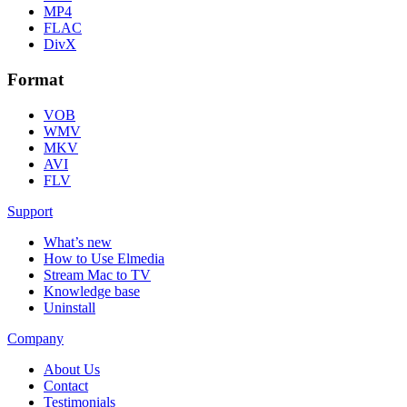
MP4
FLAC
DivX
Format
VOB
WMV
MKV
AVI
FLV
Support
What’s new
How to Use Elmedia
Stream Mac to TV
Knowledge base
Uninstall
Company
About Us
Contact
Testimonials