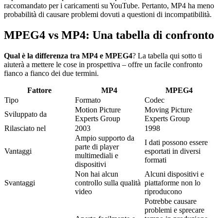
raccomandato per i caricamenti su YouTube. Pertanto, MP4 ha meno
probabilità di causare problemi dovuti a questioni di incompatibilità.
MPEG4 vs MP4: Una tabella di confronto
Qual è la differenza tra MP4 e MPEG4
? La tabella qui sotto ti
aiuterà a mettere le cose in prospettiva – offre un facile confronto
fianco a fianco dei due termini.
Fattore
MP4
MPEG4
Tipo
Formato
Codec
Motion Picture
Moving Picture
Sviluppato da
Experts Group
Experts Group
Rilasciato nel
2003
1998
Ampio supporto da
I dati possono essere
parte di player
Vantaggi
esportati in diversi
multimediali e
formati
dispositivi
Non hai alcun
Alcuni dispositivi e
Svantaggi
controllo sulla qualità
piattaforme non lo
video
riproducono
Potrebbe causare
problemi e sprecare