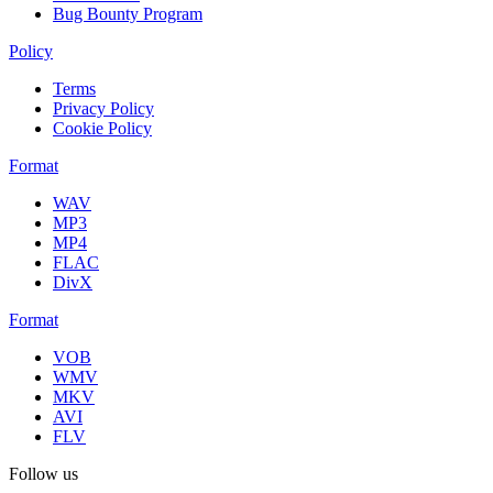
Bug Bounty Program
Policy
Terms
Privacy Policy
Cookie Policy
Format
WAV
MP3
MP4
FLAC
DivX
Format
VOB
WMV
MKV
AVI
FLV
Follow us