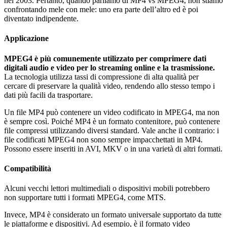
nel 2003. Pertanto, quando parliamo di MP4 vs MPEG4, non stiamo
confrontando mele con mele: uno era parte dell’altro ed è poi
diventato indipendente.
Applicazione
MPEG4 è più comunemente utilizzato per comprimere dati
digitali audio e video per lo streaming online e la trasmissione.
La tecnologia utilizza tassi di compressione di alta qualità per
cercare di preservare la qualità video, rendendo allo stesso tempo i
dati più facili da trasportare.
Un file MP4 può contenere un video codificato in MPEG4, ma non
è sempre così. Poiché MP4 è un formato contenitore, può contenere
file compressi utilizzando diversi standard. Vale anche il contrario: i
file codificati MPEG4 non sono sempre impacchettati in MP4.
Possono essere inseriti in AVI, MKV o in una varietà di altri formati.
Compatibilità
Alcuni vecchi lettori multimediali o dispositivi mobili potrebbero
non supportare tutti i formati MPEG4, come MTS.
Invece, MP4 è considerato un formato universale supportato da tutte
le piattaforme e dispositivi. Ad esempio, è il formato video