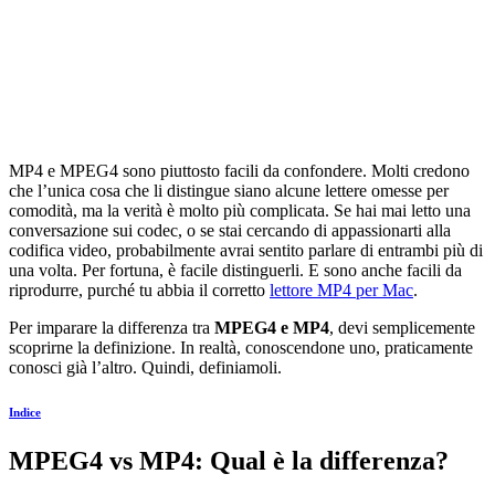
MP4 e MPEG4 sono piuttosto facili da confondere. Molti credono
che l’unica cosa che li distingue siano alcune lettere omesse per
comodità, ma la verità è molto più complicata. Se hai mai letto una
conversazione sui codec, o se stai cercando di appassionarti alla
codifica video, probabilmente avrai sentito parlare di entrambi più di
una volta. Per fortuna, è facile distinguerli. E sono anche facili da
riprodurre, purché tu abbia il corretto
lettore MP4 per Mac
.
Per imparare la differenza tra
MPEG4 e MP4
, devi semplicemente
scoprirne la definizione. In realtà, conoscendone uno, praticamente
conosci già l’altro. Quindi, definiamoli.
Indice
MPEG4 vs MP4: Qual è la differenza?