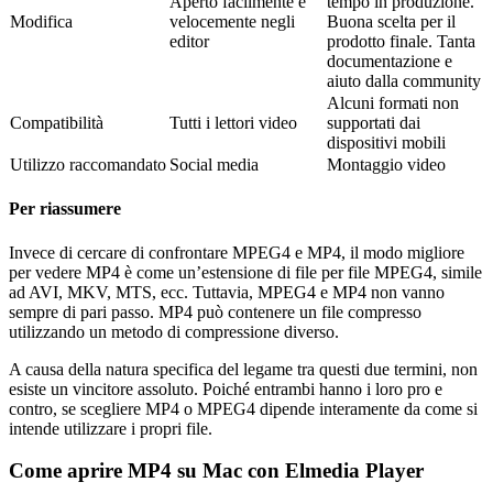
Aperto facilmente e
tempo in produzione.
Modifica
velocemente negli
Buona scelta per il
editor
prodotto finale. Tanta
documentazione e
aiuto dalla community
Alcuni formati non
Compatibilità
Tutti i lettori video
supportati dai
dispositivi mobili
Utilizzo raccomandato
Social media
Montaggio video
Per riassumere
Invece di cercare di confrontare MPEG4 e MP4, il modo migliore
per vedere MP4 è come un’estensione di file per file MPEG4, simile
ad AVI, MKV, MTS, ecc. Tuttavia, MPEG4 e MP4 non vanno
sempre di pari passo. MP4 può contenere un file compresso
utilizzando un metodo di compressione diverso.
A causa della natura specifica del legame tra questi due termini, non
esiste un vincitore assoluto. Poiché entrambi hanno i loro pro e
contro, se scegliere MP4 o MPEG4 dipende interamente da come si
intende utilizzare i propri file.
Come aprire MP4 su Mac con Elmedia Player