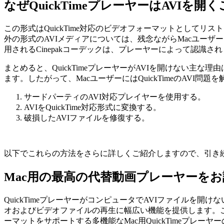
なぜQuickTimeプレーヤーはAVIを
この形式はQuickTime対応のビデオフォーマットとしてリス
外の形式のAVIメディアについては、残念ながらMacユーザーは
用されるCinepakコーデックは、プレーヤーによって認識さ
まとめると、QuickTimeプレーヤーがAVIを開けない
ます。したがって、MacユーザーにはQuickTimeのAVI
サードパーティのAVI対応プレイヤーを使用する。
AVIをQuickTime対応形式に変換する。
破損したAVIファイルを修復する。
以下でこれらの方法をさらに詳しくご紹介しますので、引き
Mac用の最高の代替動画プレーヤーをお試しく
QuickTimeプレーヤーがコンピュータでAVIファイルを開け
オおよびビデオファイルの再生に幅広い機能を提供します。これ
ーマットをサポートする多機能なMac用QuickTimeプレ