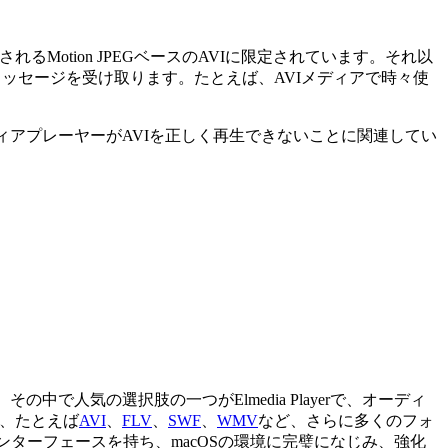
Motion JPEGベースのAVIに限定されています。それ以
ラーメッセージを受け取ります。たとえば、AVIメディアで時々使
ディアプレーヤーがAVIを正しく再生できないことに関連してい
中で人気の選択肢の一つがElmedia Playerで、オーディ
式、たとえば
AVI
、
FLV
、
SWF
、
WMV
など、さらに多くのフォ
インターフェースを持ち、macOSの環境に完璧になじみ、強化