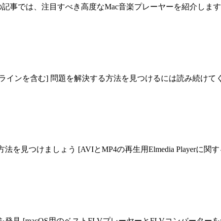
の記事では、注目すべき高度なMac音楽プレーヤーを紹介しま
フラインを含む] 問題を解決する方法を見つけるには読み続けて
見つけましょう [AVIとMP4の再生用Elmedia Playerに
発見 [macOS用のベストFLVプレーヤーとFLVコンバーターを