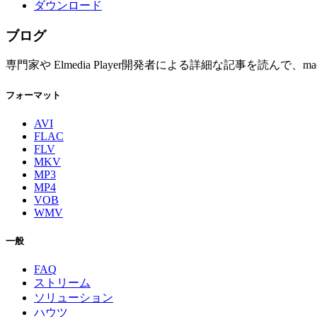
ダウンロード
ブログ
専門家や Elmedia Player開発者による詳細な記事を読
フォーマット
AVI
FLAC
FLV
MKV
MP3
MP4
VOB
WMV
一般
FAQ
ストリーム
ソリューション
ハウツ