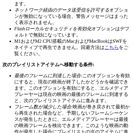
ます。
ネットワーク経由のデータ送受信を許可する
オプショ
ンが無効になっている場合、警告メッセージはまった
く表示されません。
Flashローカルセキュリティを有効化
オプションはデフ
ォルトで無効になっています。
M1およびM2 CPU搭載のMacおよびMacBookはSWFを
ネイティブで再生できません。回避方法は
こちら
をご
覧ください。
次のプレイリストアイテムへ移動する条件:
最後のフレームに到達した場合:
このオプションを有効
にすると、現在の映画が終了したかどうかを確認でき
ます。このオプションを有効にすると、エルメディア
プレーヤーは現在の映画の最後のフレームに到達する
と、次のプレイリストアイテムに進みます。
フレーム数が減少した場合:
映画が巻き戻されて最初か
ら再生された場合など、予期しないフレームシーケン
スが発生したときに、エルメディアプレーヤーは最後
の映画フレームを検出できます。このような映画の動
作が発生した場合にプレイリストの次のアイテムに進