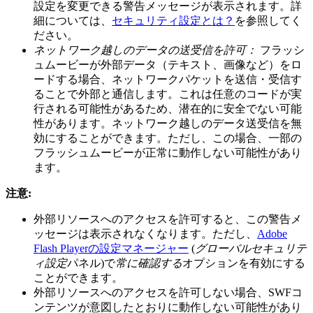
設定を変更できる警告メッセージが表示されます。詳
細については、
セキュリティ設定とは？
を参照してく
ださい。
ネットワーク越しのデータの送受信を許可：
フラッシ
ュムービーが外部データ（テキスト、画像など）をロ
ードする場合、ネットワークパケットを送信・受信す
ることで外部と通信します。これは任意のコードが実
行される可能性があるため、潜在的に安全でない可能
性があります。ネットワーク越しのデータ送受信を無
効にすることができます。ただし、この場合、一部の
フラッシュムービーが正常に動作しない可能性があり
ます。
注意:
外部リソースへのアクセスを許可すると、この警告メ
ッセージは表示されなくなります。ただし、
Adobe
Flash Playerの設定マネージャー
(
グローバルセキュリテ
ィ設定
パネル)で
常に確認する
オプションを有効にする
ことができます。
外部リソースへのアクセスを許可しない場合、SWFコ
ンテンツが意図したとおりに動作しない可能性があり