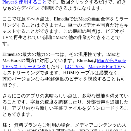
Playerを使用すること
です。数回クリックするだけで、好き
なものをデバイスで視聴できるようになります。
ここで注意すべき点は、ElmediaではMacの画面全体をミラー
リングすることはできません。単一のビデオや写真だけをキ
ャストすることができます。この機能の利点は、ビデオが
TVで再生されている間にMacで他の作業ができることで
す。
Elmediaの最大の魅力の一つは、その汎用性です。iMacと
MacBookの両方に対応しています。Elmediaは
MacからApple
TVへストリーミング
したり、
LG TVへ
、
MacからFire TV
へ
もストリーミングできます。HDMIケーブルは必要なく、
PROバージョンなら4K解像度のビデオを視聴することも可
能です。
さらにこのアプリの素晴らしい点は、多彩な機能を備えてい
ることです。字幕の速度を調整したり、外部音声を追加した
り、アプリ内から新しい字幕ファイルをダウンロードするこ
ともできます。
注：
無料プランをご利用の場合、メディアコンテンツのス