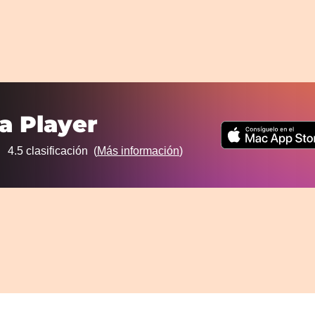
a Player
4.5
clasificación (
Más información
)