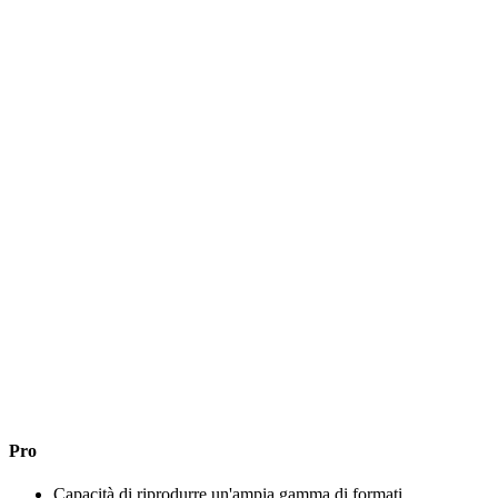
Pro
Capacità di riprodurre un'ampia gamma di formati