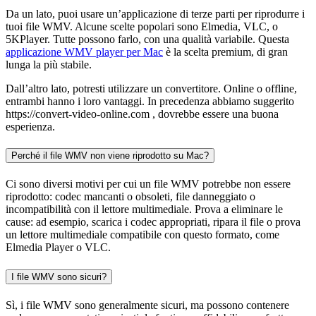
Da un lato, puoi usare un’applicazione di terze parti per riprodurre i
tuoi file WMV. Alcune scelte popolari sono Elmedia, VLC, o
5KPlayer. Tutte possono farlo, con una qualità variabile. Questa
applicazione WMV player per Mac
è la scelta premium, di gran
lunga la più stabile.
Dall’altro lato, potresti utilizzare un convertitore. Online o offline,
entrambi hanno i loro vantaggi. In precedenza abbiamo suggerito
https://convert-video-online.com , dovrebbe essere una buona
esperienza.
Perché il file WMV non viene riprodotto su Mac?
Ci sono diversi motivi per cui un file WMV potrebbe non essere
riprodotto: codec mancanti o obsoleti, file danneggiato o
incompatibilità con il lettore multimediale. Prova a eliminare le
cause: ad esempio, scarica i codec appropriati, ripara il file o prova
un lettore multimediale compatibile con questo formato, come
Elmedia Player o VLC.
I file WMV sono sicuri?
Sì, i file WMV sono generalmente sicuri, ma possono contenere