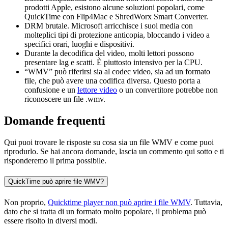
prodotti Apple, esistono alcune soluzioni popolari, come
QuickTime con Flip4Mac e ShredWorx Smart Converter.
DRM brutale. Microsoft arricchisce i suoi media con
molteplici tipi di protezione anticopia, bloccando i video a
specifici orari, luoghi e dispositivi.
Durante la decodifica del video, molti lettori possono
presentare lag e scatti. È piuttosto intensivo per la CPU.
“WMV” può riferirsi sia al codec video, sia ad un formato
file, che può avere una codifica diversa. Questo porta a
confusione e un
lettore video
o un convertitore potrebbe non
riconoscere un file .wmv.
Domande frequenti
Qui puoi trovare le risposte su cosa sia un file WMV e come puoi
riprodurlo. Se hai ancora domande, lascia un commento qui sotto e ti
risponderemo il prima possibile.
QuickTime può aprire file WMV?
Non proprio,
Quicktime player non può aprire i file WMV
. Tuttavia,
dato che si tratta di un formato molto popolare, il problema può
essere risolto in diversi modi.