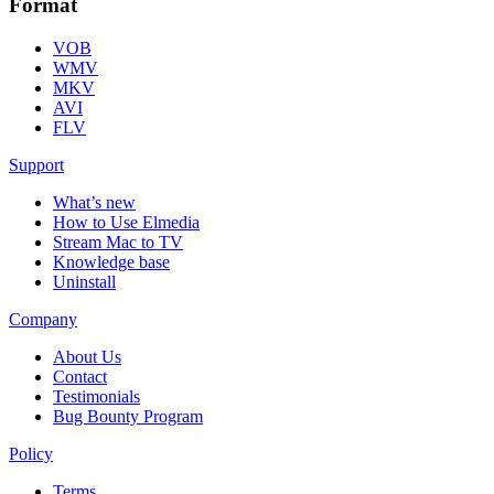
Format
VOB
WMV
MKV
AVI
FLV
Support
What’s new
How to Use Elmedia
Stream Mac to TV
Knowledge base
Uninstall
Company
About Us
Contact
Testimonials
Bug Bounty Program
Policy
Terms