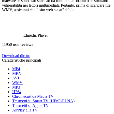
malware se sono stati scaricati da fonti non affidabili o se sfruttano
vulnerabilità nei lettori multimediali. Pertanto, prima di scaricare file
WMV, assicurati che il sito web sia affidabile.
Elmedia Player
11950 user reviews
Download diretto
Caratteristiche principali
MP4
MKV
AVI
WMV
MP3
H264
Chromecast da Mac a TV
Trasmetti su Smart TV (UPnP\DLNA)
Trasmetti su Apple TV
AirPlay alla TV