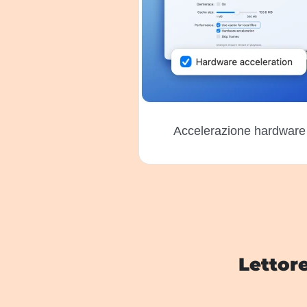
Accelerazione hardware
Lettor