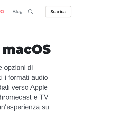
Blog
RO
Scarica
er macOS
 opzioni di
 i formati audio
iali verso Apple
i Chromecast e TV
 un'esperienza su