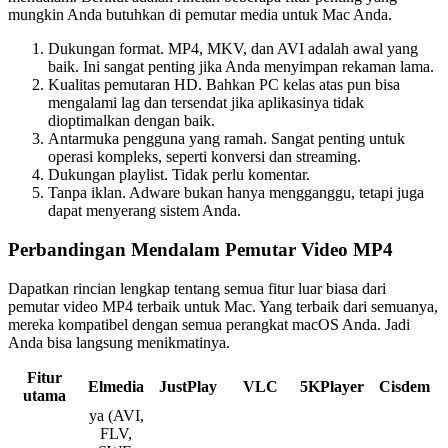
mungkin Anda butuhkan di pemutar media untuk Mac Anda.
Dukungan format. MP4, MKV, dan AVI adalah awal yang
baik. Ini sangat penting jika Anda menyimpan rekaman lama.
Kualitas pemutaran HD. Bahkan PC kelas atas pun bisa
mengalami lag dan tersendat jika aplikasinya tidak
dioptimalkan dengan baik.
Antarmuka pengguna yang ramah. Sangat penting untuk
operasi kompleks, seperti konversi dan streaming.
Dukungan playlist. Tidak perlu komentar.
Tanpa iklan. Adware bukan hanya mengganggu, tetapi juga
dapat menyerang sistem Anda.
Perbandingan Mendalam Pemutar Video MP4
Dapatkan rincian lengkap tentang semua fitur luar biasa dari
pemutar video MP4 terbaik untuk Mac. Yang terbaik dari semuanya,
mereka kompatibel dengan semua perangkat macOS Anda. Jadi
Anda bisa langsung menikmatinya.
Fitur
Elmedia
JustPlay
VLC
5KPlayer
Cisdem
utama
ya (AVI,
FLV,