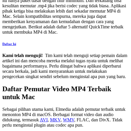
itu hanya paket dasar dengan fitur minimum. Dan terkadang bisa
kesulitan memutar .mp4 jika berisi codec yang tidak biasa. Aplikasi
pihak ketiga bisa melakukan lebih dari sekadar memutar MP4 di
Mac. Selain kompatibilitas sempurna, mereka juga dapat
memberikan kenyamanan dan kemudahan dengan cara yang
mengejutkan. Berikut adalah daftar 5 alternatif QuickTime terbaik
untuk membuka MP4 di Mac.
Daftar Isi
Kami telah menguji!
Tim kami telah menguji setiap pemain dalam
artikel ini dan mencoba mereka melalui tugas nyata untuk melihat
bagaimana performanya. Perlu diingat bahwa aplikasi diperbarui
secara berkala, jadi kami menyarankan untuk melakukan
pengecekan singkat sendiri sebelum menginstal apa pun yang baru.
Daftar Pemutar Video MP4 Terbaik
untuk Mac
Sebagai pilihan utama kami, Elmedia adalah pemutar terbaik untuk
menonton MP4 di macOS. Berbagai format video dan audio
didukung, termasuk
AVI
,
MKV
,
WMV
, FLAC, dan DivX. Tidak
perlu menginstal plugin atau codec apa pun.