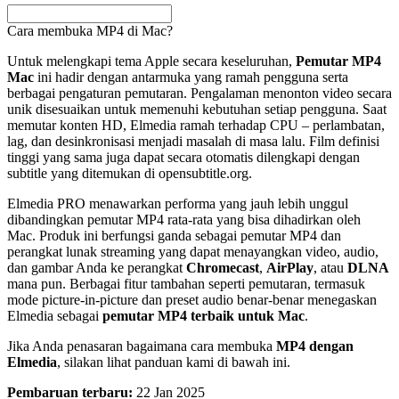
Cara membuka MP4 di Mac?
Untuk melengkapi tema Apple secara keseluruhan,
Pemutar MP4
Mac
ini hadir dengan antarmuka yang ramah pengguna serta
berbagai pengaturan pemutaran. Pengalaman menonton video secara
unik disesuaikan untuk memenuhi kebutuhan setiap pengguna. Saat
memutar konten HD, Elmedia ramah terhadap CPU – perlambatan,
lag, dan desinkronisasi menjadi masalah di masa lalu. Film definisi
tinggi yang sama juga dapat secara otomatis dilengkapi dengan
subtitle yang ditemukan di opensubtitle.org.
Elmedia PRO menawarkan performa yang jauh lebih unggul
dibandingkan pemutar MP4 rata-rata yang bisa dihadirkan oleh
Mac. Produk ini berfungsi ganda sebagai pemutar MP4 dan
perangkat lunak streaming yang dapat menayangkan video, audio,
dan gambar Anda ke perangkat
Chromecast
,
AirPlay
, atau
DLNA
mana pun. Berbagai fitur tambahan seperti pemutaran, termasuk
mode picture-in-picture dan preset audio benar-benar menegaskan
Elmedia sebagai
pemutar MP4 terbaik untuk Mac
.
Jika Anda penasaran bagaimana cara membuka
MP4 dengan
Elmedia
, silakan lihat panduan kami di bawah ini.
Pembaruan terbaru:
22 Jan 2025