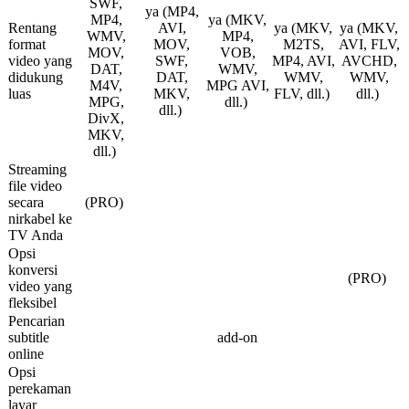
SWF,
ya (MP4,
MP4,
ya (MKV,
Rentang
AVI,
ya (MKV,
ya (MKV,
WMV,
MP4,
format
MOV,
M2TS,
AVI, FLV,
MOV,
VOB,
video yang
SWF,
MP4, AVI,
AVCHD,
DAT,
WMV,
didukung
DAT,
WMV,
WMV,
M4V,
MPG AVI,
luas
MKV,
FLV, dll.)
dll.)
MPG,
dll.)
dll.)
DivX,
MKV,
dll.)
Streaming
file video
secara
(PRO)
nirkabel ke
TV Anda
Opsi
konversi
(PRO)
video yang
fleksibel
Pencarian
subtitle
add-on
online
Opsi
perekaman
layar