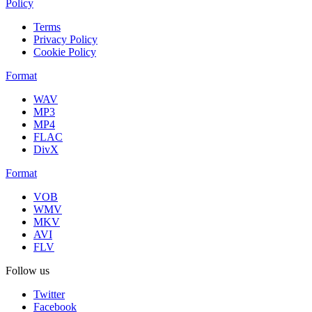
Policy
Terms
Privacy Policy
Cookie Policy
Format
WAV
MP3
MP4
FLAC
DivX
Format
VOB
WMV
MKV
AVI
FLV
Follow us
Twitter
Facebook