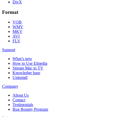
DivX
Format
VOB
WMV
MKV
AVI
FLV
Support
What’s new
How to Use Elmedia
Stream Mac to TV
Knowledge base
Uninstall
Company
About Us
Contact
Testimonials
Bug Bounty Program