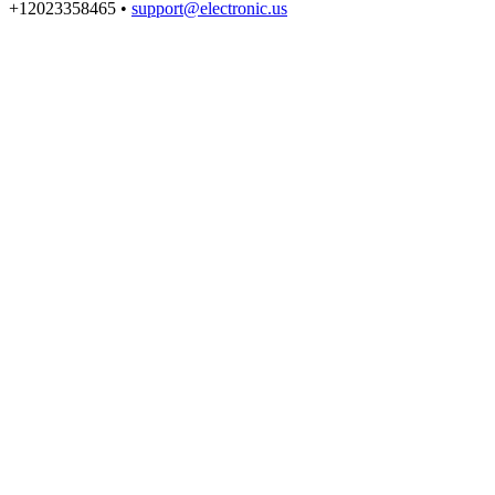
+12023358465 •
support@electronic.us