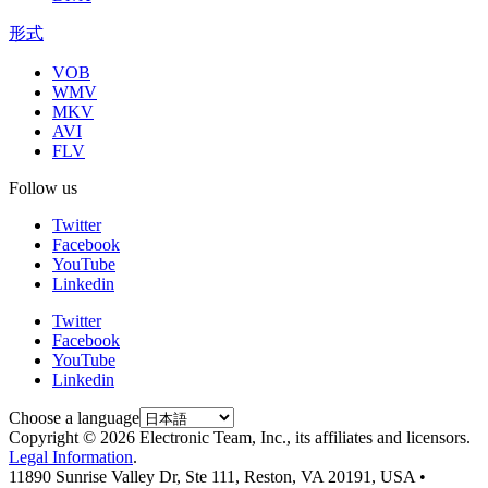
形式
VOB
WMV
MKV
AVI
FLV
Follow us
Twitter
Facebook
YouTube
Linkedin
Twitter
Facebook
YouTube
Linkedin
Choose a language
Copyright © 2026 Electronic Team, Inc., its affiliates and licensors.
Legal Information
.
11890 Sunrise Valley Dr, Ste 111, Reston, VA 20191, USA •