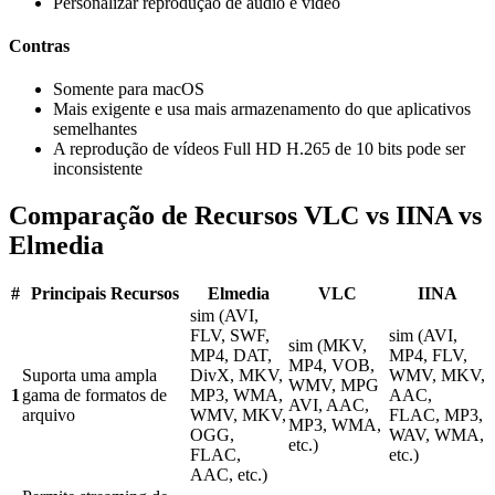
Personalizar reprodução de áudio e vídeo
Contras
Somente para macOS
Mais exigente e usa mais armazenamento do que aplicativos
semelhantes
A reprodução de vídeos Full HD H.265 de 10 bits pode ser
inconsistente
Comparação de Recursos VLC vs IINA vs
Elmedia
#
Principais Recursos
Elmedia
VLC
IINA
sim (AVI,
FLV, SWF,
sim (AVI,
sim (MKV,
MP4, DAT,
MP4, FLV,
MP4, VOB,
Suporta uma ampla
DivX, MKV,
WMV, MKV,
WMV, MPG
1
gama de formatos de
MP3, WMA,
AAC,
AVI, AAC,
arquivo
WMV, MKV,
FLAC, MP3,
MP3, WMA,
OGG,
WAV, WMA,
etc.)
FLAC,
etc.)
AAC, etc.)