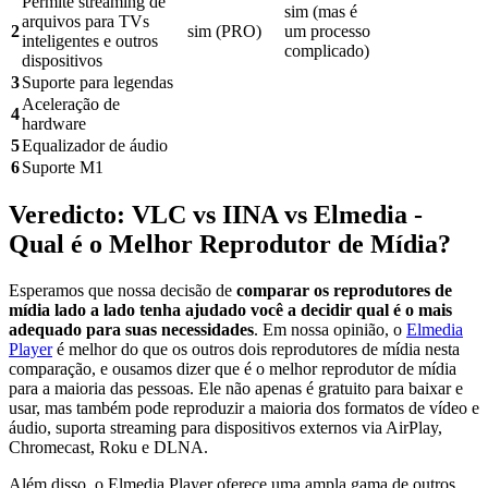
Permite streaming de
sim (mas é
arquivos para TVs
2
sim (PRO)
um processo
inteligentes e outros
complicado)
dispositivos
3
Suporte para legendas
Aceleração de
4
hardware
5
Equalizador de áudio
6
Suporte M1
Veredicto: VLC vs IINA vs Elmedia -
Qual é o Melhor Reprodutor de Mídia?
Esperamos que nossa decisão de
comparar os reprodutores de
mídia lado a lado tenha ajudado você a decidir qual é o mais
adequado para suas necessidades
. Em nossa opinião, o
Elmedia
Player
é melhor do que os outros dois reprodutores de mídia nesta
comparação, e ousamos dizer que é o melhor reprodutor de mídia
para a maioria das pessoas. Ele não apenas é gratuito para baixar e
usar, mas também pode reproduzir a maioria dos formatos de vídeo e
áudio, suporta streaming para dispositivos externos via AirPlay,
Chromecast, Roku e DLNA.
Além disso, o Elmedia Player oferece uma ampla gama de outros