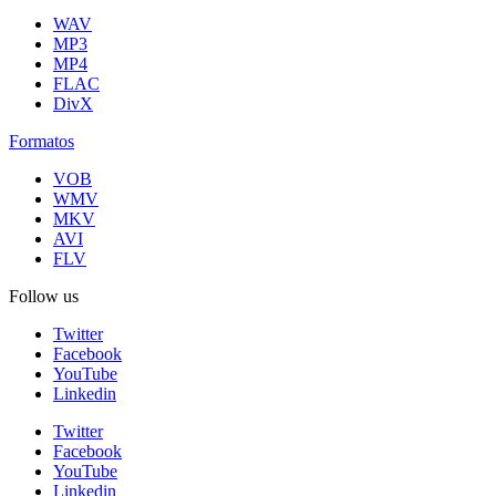
WAV
MP3
MP4
FLAC
DivX
Formatos
VOB
WMV
MKV
AVI
FLV
Follow us
Twitter
Facebook
YouTube
Linkedin
Twitter
Facebook
YouTube
Linkedin