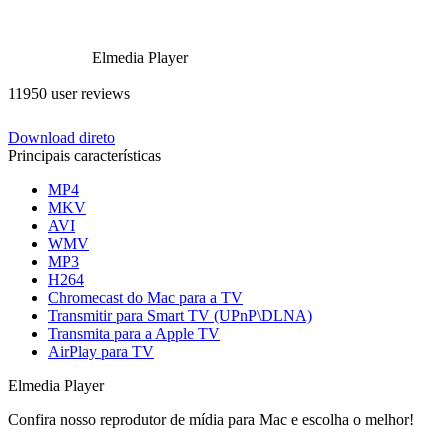
Elmedia Player
11950 user reviews
Download direto
Principais características
MP4
MKV
AVI
WMV
MP3
H264
Chromecast do Mac para a TV
Transmitir para Smart TV (UPnP\DLNA)
Transmita para a Apple TV
AirPlay para TV
Elmedia Player
Confira nosso reprodutor de mídia para Mac e escolha o melhor!