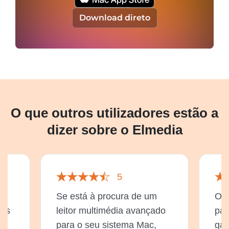
Download direto
O que outros utilizadores estão a
dizer sobre o Elmedia
5
ma
Se está à procura de um
O E
ras
leitor multimédia avançado
par
para o seu sistema Mac,
gam