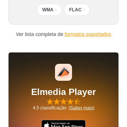
WMA
FLAC
Ver lista completa de
formatos suportados
Elmedia Player
4.5
classificação (
Saber mais
)