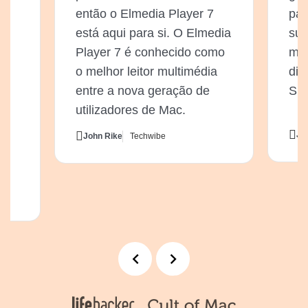
então o Elmedia Player 7
par
r
está aqui para si. O Elmedia
sua
Player 7 é conhecido como
mul
o melhor leitor multimédia
dir
entre a nova geração de
Sma
utilizadores de Mac.
Ji
John Rike
Techwibe