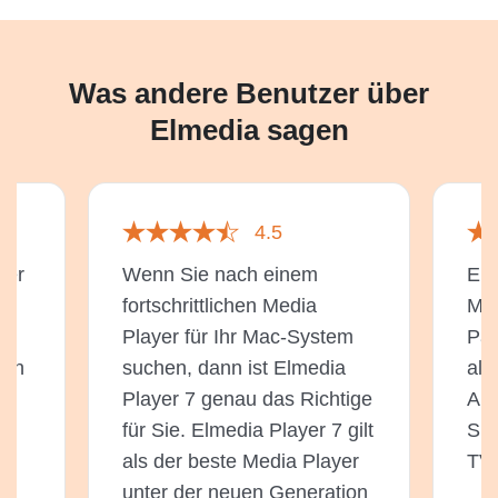
Was andere Benutzer über
Elmedia sagen
4.5
ber
Wenn Sie nach einem
Elm
fortschrittlichen Media
Mac
Player für Ihr Mac-System
Pal
och
suchen, dann ist Elmedia
all
Player 7 genau das Richtige
Anf
für Sie. Elmedia Player 7 gilt
Sie
als der beste Media Player
TV 
i
unter der neuen Generation